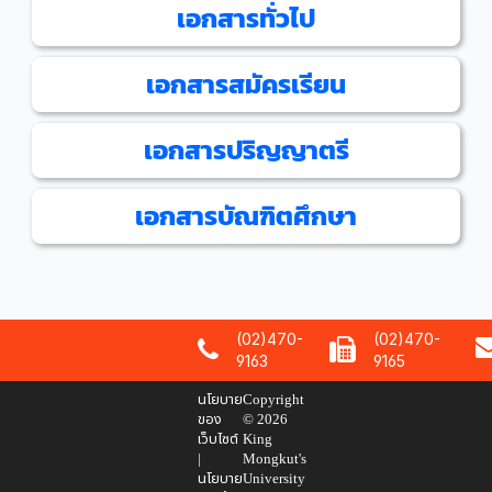
เอกสารทั่วไป
เอกสารสมัครเรียน
เอกสารปริญญาตรี
เอกสารบัณฑิตศึกษา
(02)470-
(02)470-
9163
9165
นโยบาย
Copyright
ของ
© 2026
เว็บไซต์
King
|
Mongkut's
นโยบาย
University