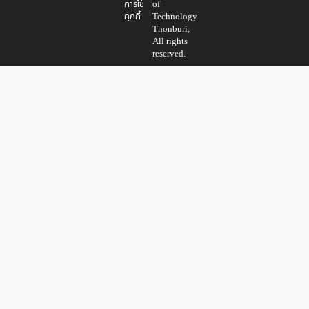
การใช้
of
คุกกี้
Technology
Thonburi,
All rights
reserved.