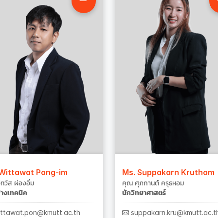
 Wittawat Pong-im
Ms. Suppakarn Kruthom
ิทวัส ผ่องอิ่ม
คุณ ศุภกานต์ ครุธหอม
่างเทคนิค
นักวิทยาศาสตร์
ttawat.pon@kmutt.ac.th
suppakarn.kru@kmutt.ac.t