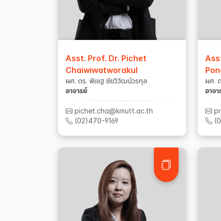
Asst. Prof. Dr. Pichet
Asst
Chaiwiwatworakul
Pon
ผศ. ดร. พิเชฐ ชัยวิวัฒน์วรกุล
ผศ. ด
อาจารย์
อาจาร
pichet.cha@kmutt.ac.th
pr
(02)470-9169
(0