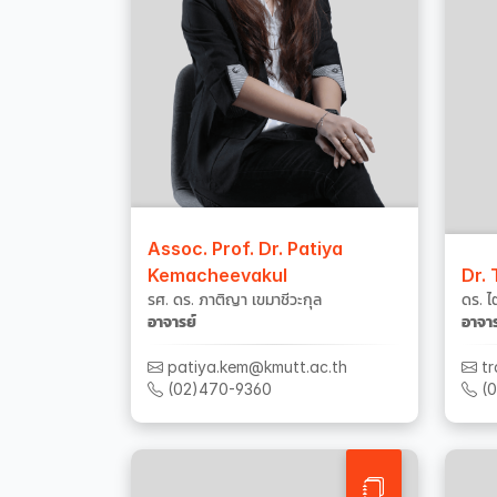
Assoc. Prof. Dr. Patiya
Kemacheevakul
Dr.
รศ. ดร. ภาติญา เขมาชีวะกุล
ดร. ไ
อาจารย์
อาจาร
patiya.kem@kmutt.ac.th
tr
(02)470-9360
(0