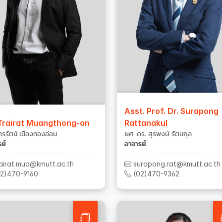
Asst. Prof. Dr. Surapong
 Trairat Muangthong-on
Rattanakul
ตรรัตน์ เมืองทองอ่อน
ผศ. ดร. สุรพงษ์ รัตนกุล
ย์
อาจารย์
airat.mua@kmutt.ac.th
surapong.rat@kmutt.ac.th
2)470-9160
(02)470-9362