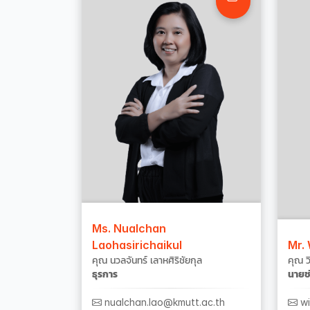
Ms. Nualchan
Laohasirichaikul
Mr.
คุณ นวลจันทร์ เลาหศิริชัยกุล
คุณ ว
ธุรการ
นายช
nualchan.lao@kmutt.ac.th
wi