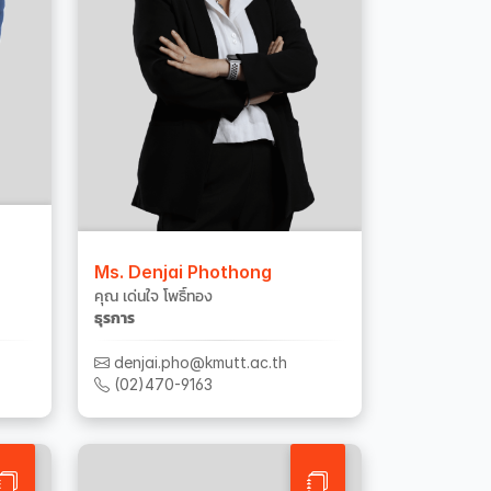
Ms. Denjai Phothong
คุณ เด่นใจ โพธิ์ทอง
ธุรการ
denjai.pho@kmutt.ac.th
(02)470-9163